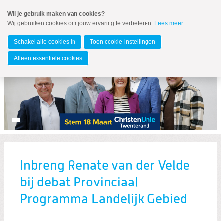
Spring
Wil je gebruik maken van cookies?
naar
Wij gebruiken cookies om jouw ervaring te verbeteren.
Lees meer
.
MENU
Spring
naar
Twenterand
de
Schakel alle cookies in
Toon cookie-instellingen
inhoud
Spring
Alleen essentiële cookies
naar
het
hoofdmenu
Inbreng Renate van der Velde
Zoeken:
bij debat Provinciaal
Zoeken
Programma Landelijk Gebied