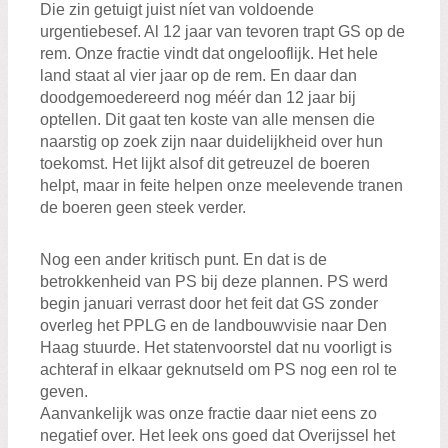
Die zin getuigt juist níet van voldoende
urgentiebesef. Al 12 jaar van tevoren trapt GS op de
rem. Onze fractie vindt dat ongelooflijk. Het hele
land staat al vier jaar op de rem. En daar dan
doodgemoedereerd nog méér dan 12 jaar bij
optellen. Dit gaat ten koste van alle mensen die
naarstig op zoek zijn naar duidelijkheid over hun
toekomst. Het lijkt alsof dit getreuzel de boeren
helpt, maar in feite helpen onze meelevende tranen
de boeren geen steek verder.
Nog een ander kritisch punt. En dat is de
betrokkenheid van PS bij deze plannen. PS werd
begin januari verrast door het feit dat GS zonder
overleg het PPLG en de landbouwvisie naar Den
Haag stuurde. Het statenvoorstel dat nu voorligt is
achteraf in elkaar geknutseld om PS nog een rol te
geven.
Aanvankelijk was onze fractie daar niet eens zo
negatief over. Het leek ons goed dat Overijssel het