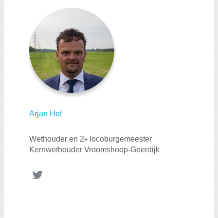
Zoeken:
Zoeken
Arjan Hof
Wethouder en 2
locoburgemeester
e
Kernwethouder Vroomshoop-Geerdijk
Twitter