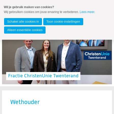
Spring
Wil je gebruik maken van cookies?
naar
Wij gebruiken cookies om jouw ervaring te verbeteren.
Lees meer
.
MENU
Spring
naar
Twenterand
de
Schakel alle cookies in
Toon cookie-instellingen
inhoud
Spring
Alleen essentiële cookies
naar
het
hoofdmenu
Fractie
Steunfractie
Wij zijn op zoek naar jou!
Fractie ChristenUnie Twenterand
Profielschetsen
Fractie
Wethouder