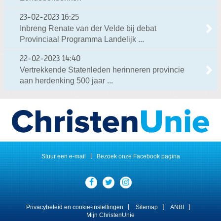
23-02-2023
16:25
Inbreng Renate van der Velde bij debat
Provinciaal Programma Landelijk ...
22-02-2023
14:40
Vertrekkende Statenleden herinneren provincie
aan herdenking 500 jaar ...
Stuur een e-mail
Bezoek onze Facebook pagina
Visit
our
social
media
Privacybeleid en cookie-instellingen
Sitemap
ANBI
pages:
Mijn ChristenUnie