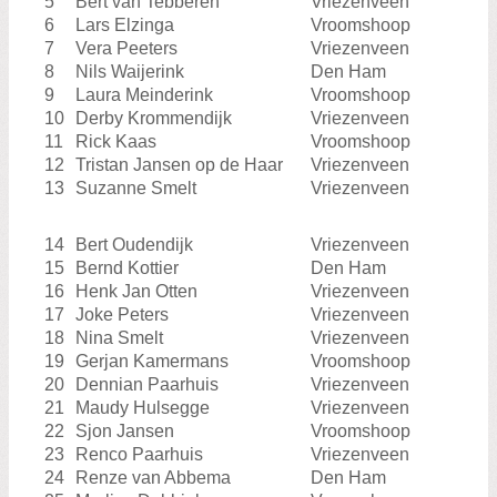
5
Bert van Tebberen
Vriezenveen
6
Lars Elzinga
Vroomshoop
7
Vera Peeters
Vriezenveen
8
Nils Waijerink
Den Ham
9
Laura Meinderink
Vroomshoop
10
Derby Krommendijk
Vriezenveen
11
Rick Kaas
Vroomshoop
12
Tristan Jansen op de Haar
Vriezenveen
13
Suzanne Smelt
Vriezenveen
14
Bert Oudendijk
Vriezenveen
15
Bernd Kottier
Den Ham
16
Henk Jan Otten
Vriezenveen
17
Joke Peters
Vriezenveen
18
Nina Smelt
Vriezenveen
19
Gerjan Kamermans
Vroomshoop
20
Dennian Paarhuis
Vriezenveen
21
Maudy Hulsegge
Vriezenveen
22
Sjon Jansen
Vroomshoop
23
Renco Paarhuis
Vriezenveen
24
Renze van Abbema
Den Ham