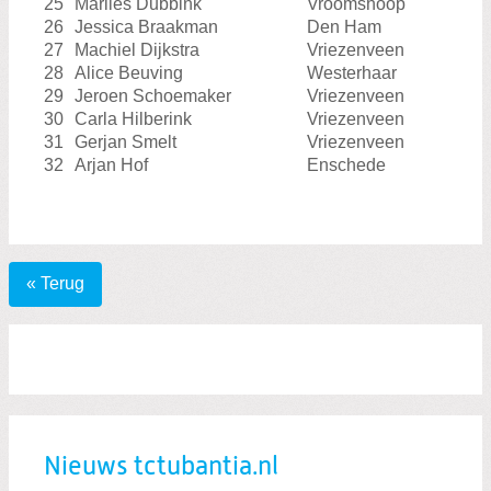
25
Marlies Dubbink
Vroomshoop
26
Jessica Braakman
Den Ham
27
Machiel Dijkstra
Vriezenveen
28
Alice Beuving
Westerhaar
29
Jeroen Schoemaker
Vriezenveen
30
Carla Hilberink
Vriezenveen
31
Gerjan Smelt
Vriezenveen
32
Arjan Hof
Enschede
« Terug
Nieuws tctubantia.nl