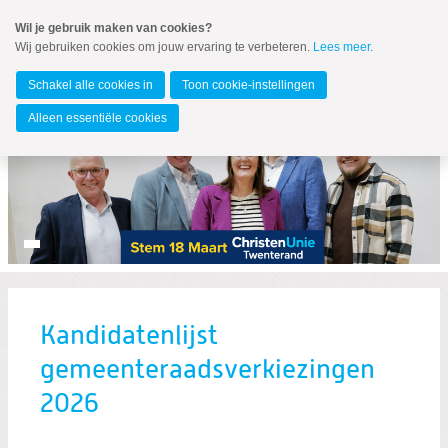
Spring
Wil je gebruik maken van cookies?
naar
Wij gebruiken cookies om jouw ervaring te verbeteren.
Lees meer
.
MENU
Spring
naar
Twenterand
de
Schakel alle cookies in
Toon cookie-instellingen
inhoud
Spring
Alleen essentiële cookies
naar
het
hoofdmenu
Kandidatenlijst
Zoeken:
gemeenteraadsverkiezingen
Zoeken
2026