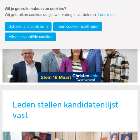
Spring
Wil je gebruik maken van cookies?
naar
Wij gebruiken cookies om jouw ervaring te verbeteren.
Lees meer
.
MENU
Spring
naar
Twenterand
de
Schakel alle cookies in
Toon cookie-instellingen
inhoud
Spring
Alleen essentiële cookies
naar
het
hoofdmenu
Leden stellen kandidatenlijst
Zoeken:
vast
Zoeken